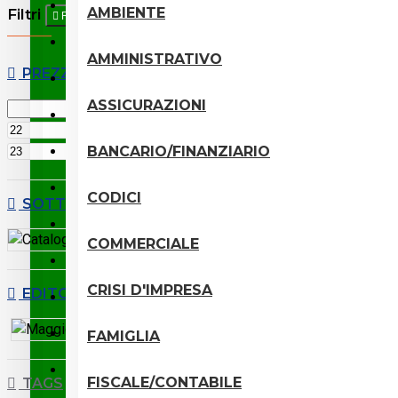
Bancario/Finanziario
AMBIENTE
Filtri
Resetta
Civile
AMMINISTRATIVO
PREZZO
Codici
ASSICURAZIONI
Commerciale
€
€
BANCARIO/FINANZIARIO
Concorsuale
Crisi d'impresa
CODICI
SOTTOCATEGORIE
Decreto sicurezza
Catalogo
COMMERCIALE
Digital/Marketing
CRISI D'IMPRESA
EDITORI
Famiglia
Maggioli
Fiscale/Contabile
FAMIGLIA
Industriale/Proprietà intellettuale
FISCALE/CONTABILE
TAGS