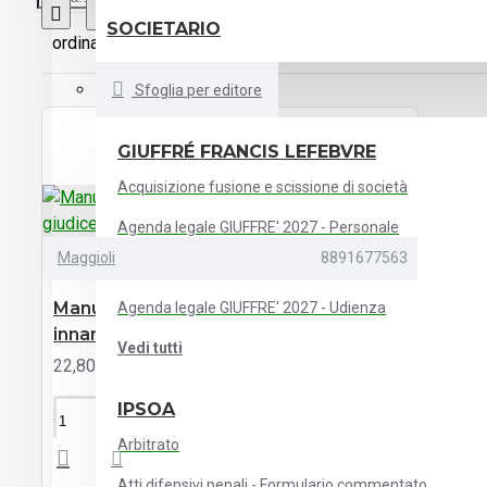
Comparazione prodotto
SOCIETARIO
ordinamento:
Mostra:
Sfoglia per editore
GIUFFRÉ FRANCIS LEFEBVRE
Acquisizione fusione e scissione di società
Agenda legale GIUFFRE' 2027 - Personale
Maggioli
8891677563
Agenda legale GIUFFRE' 2027 - Studio
Manuale pratico del processo civile
Agenda legale GIUFFRE' 2027 - Udienza
innanzi al giudice di pace
Vedi tutti
22,80 €
24,00 €
IPSOA
ACQUISTA
Arbitrato
Atti difensivi penali - Formulario commentato