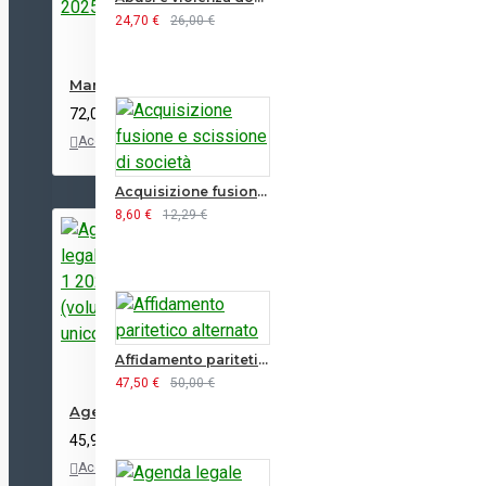
24,70 €
26,00 €
Manuale di Diritto Privato GIUFFRE' (Torrente) 2025
72,00 €
Acquista
Aggiungi
Confronta
alla lista
dei
Acquisizione fusione e scissione di società
desideri
8,60 €
12,29 €
Affidamento paritetico alternato
47,50 €
50,00 €
Agenda legale LEX 1 2027 (volume unico)
45,90 €
Acquista
Aggiungi
Confronta