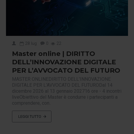
28
lug
0
22
Master online | DIRITTO
DELL’INNOVAZIONE DIGITALE
PER L’AVVOCATO DEL FUTURO
MASTER ONLINEDIRITTO DELL’INNOVAZIONE
DIGITALE PER L’AVVOCATO DEL FUTURODal 14
dicembre 2026 al 13 gennaio 202716 ore - 4 incontri
liveObiettivo del Master è condurre i partecipanti a
comprendere, con..
LEGGI TUTTO