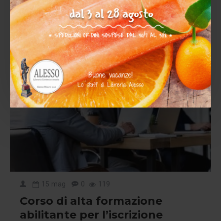
15
mag
15
mag
0
119
Corso di alta formazione
abilitante per l’iscrizione