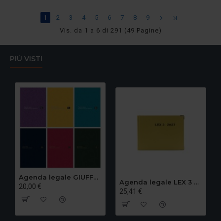
1
2
3
4
5
6
7
8
9
Vis. da 1 a 6 di 291 (49 Pagine)
PIÙ VISTI
Agenda legale GIUFFRE' 2027 - Udienza
Agenda legale LEX 3 2027
20,00 €
25,41 €