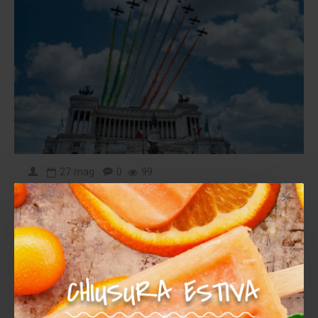
27
mag
0
99
AVVISO | Chiusura festiva
In occasione della Festa della Repubblica i nostri
uffici e la nostra libreria saranno chiusi nei seguenti
giorni:1-2 giugno 2026Lo Staff di Libreria Alesso vi
augura buon ponte!..
LEGGI TUTTO