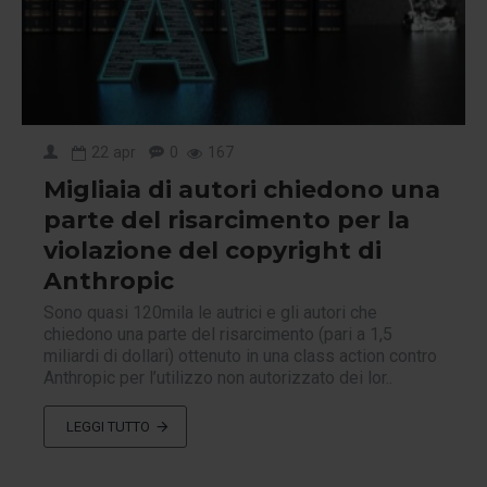
22
apr
0
167
Migliaia di autori chiedono una
parte del risarcimento per la
violazione del copyright di
Anthropic
Sono quasi 120mila le autrici e gli autori che
chiedono una parte del risarcimento (pari a 1,5
miliardi di dollari) ottenuto in una class action contro
Anthropic per l’utilizzo non autorizzato dei lor..
LEGGI TUTTO