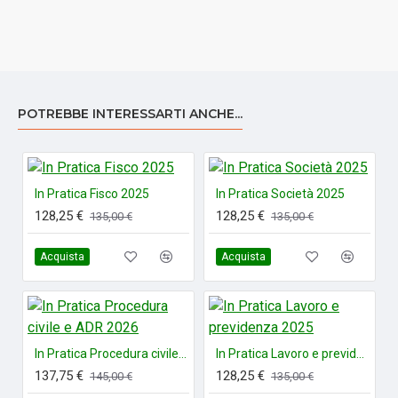
CRISI D'IMPRESA E INSOLVENZA è sviluppato seguendo
l’originale metodo editoriale IPSOA In Pratica che offre:
Contenuti d’autore realizzati dai migliori esperti
Impostazione pratica con numerosissimi casi ed esempi
POTREBBE INTERESSARTI ANCHE...
tratti dalla pratica professionale
Approccio grafico che orienta nella lettura e porta alla
soluzione grazie alla struttura chiara dei capitoli e
In Pratica Fisco 2025
In Pratica Società 2025
l’utilizzo di parole chiave, schemi e tabelle per
128,25 €
128,25 €
135,00 €
135,00 €
un’immediata individuazione degli argomenti e risparmio
di tempo
Acquista
Acquista
Indici estremamente dettagliati, da scegliere in base alle
proprie esigenze.
In Pratica Procedura civile e ADR 2026
In Pratica Lavoro e previdenza 2025
137,75 €
128,25 €
145,00 €
135,00 €