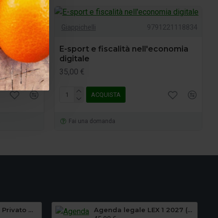
91221102505
Giappichelli
9791221118834
 vol. IV
E-sport e fiscalità nell'economia
digitale
35,00 €
ACQUISTA
Fai una domanda
Manuale di Diritto Privato GIUFFRE' (Torrente) 2025
Agenda legale LEX 1 2027 (volume unico)