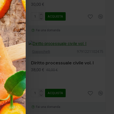
30,00 €
ACQUISTA
Fai una domanda
88892144682
Giappichelli
9791221102475
Diritto processuale civile vol. I
38,00 €
40,00 €
ACQUISTA
Fai una domanda