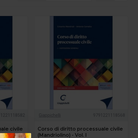
91221118582
Giappichelli
9791221118568
ale civile
Corso di diritto processuale civile
(Mandriolino) - Vol. I