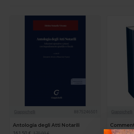
Giappichelli
8875246501
Giappichelli
Antologia degli Atti Notarili
Commentar
contratti 
161,50 €
170,00 €