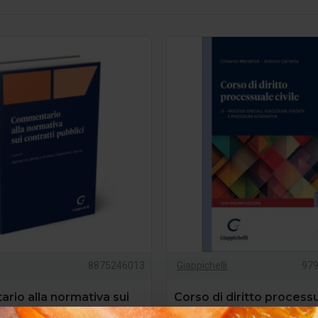
8875246013
Giappichelli
97
io alla normativa sui
Corso di diritto processu
pubblici
(Mandriolino) - Vol. III