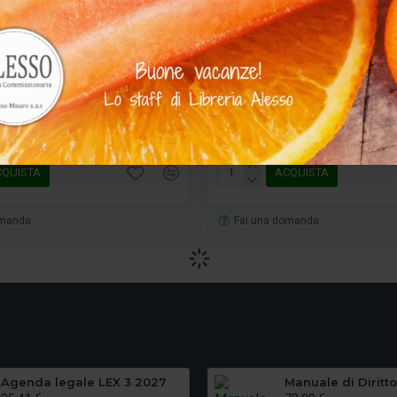
9791221102499
Giappichelli
97
ocessuale civile vol. III
Diritto processuale civile
35,15 €
00 €
37,00 €
CQUISTA
ACQUISTA
omanda
Fai una domanda
Agenda legale LEX 3 2027