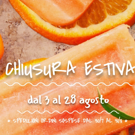
42,00 €
65,00 €
CQUISTA
ACQUISTA
omanda
Fai una domanda
8875246242
Giappichelli
97
ll'arbitrato
Diritto industriale
58,00 €
00 €
CQUISTA
ACQUISTA
omanda
Fai una domanda