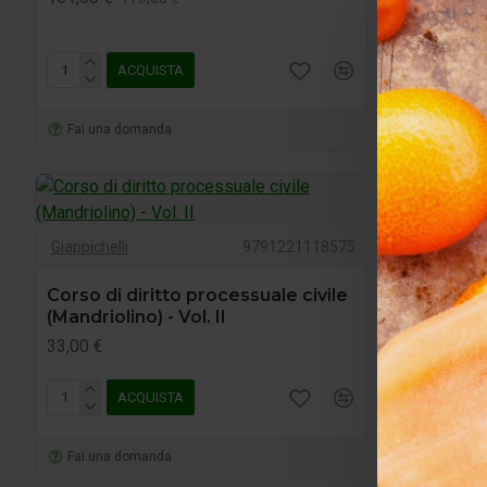
156,75 €
1
ACQUISTA
A
Fai una domanda
Fai una d
Giappichelli
Giappichelli
9791221118575
Diritto de
Corso di diritto processuale civile
44,65 €
47,
(Mandriolino) - Vol. II
33,00 €
ACQUISTA
A
Fai una domanda
Fai una d