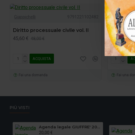
Giappichelli
9791221102482
Giappichelli
Diritto processuale civile vol. II
Diritto pr
45,60 €
39,90 €
48,00 €
42,
ACQUISTA
A
Fai una domanda
Fai una d
PIÙ VISTI
Agenda legale GIUFFRE' 2027 - Udienza
20,00 €