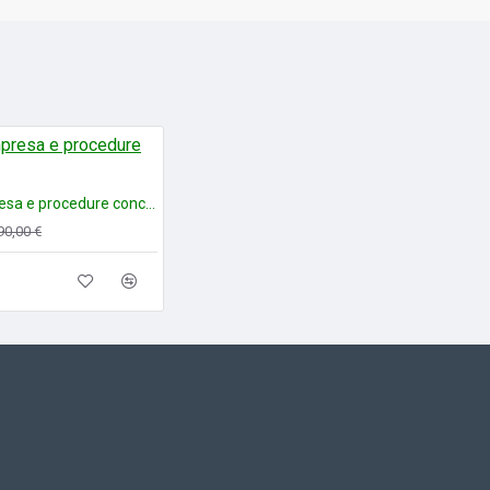
rumento di agile consultazione delle novità per avvocati,
ssari e liquidatori giudiziali, magistrati, studenti universitari
oncorsi.
ezione online per gli aggiornamenti normativi fino al 30
Crisi d'impresa e procedure concorsuali
90,00 €