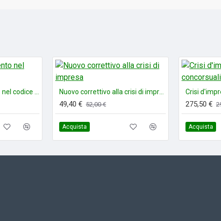
Il codice fornisce uno st
curatori fallimentari, commi
e concorrenti ai pubblici c
Completa il volume una s
giugno 2025.
Il sovraindebitamento nel codice della crisi
Nuovo correttivo alla crisi di impresa
49,40 €
275,50 €
52,00 €
2
Acquista
Acquista