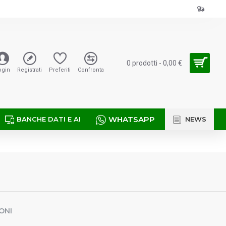
0 prodotti - 0,00 €
ogin
Registrati
Preferiti
Confronta
WHATSAPP
BANCHE DATI E AI
NEWS
ONI