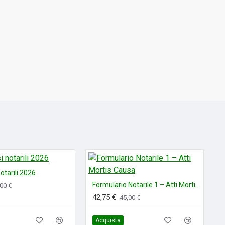
nteresse notarile fondamentali per la redazione dell’atto
i tutte le leggi in “sezioni” specifiche in relazione
ative di interesse notarile fino ad aprile 2026, compreso il
, n. 47, di riforma delle disposizioni in materia di mercati
gs.58/1998), e delle disposizioni in materia di società di
l codice civile, e il DL 19/2026, convertito dalla L. 20 aprile
creto PNRR.
notarili 2026
Formulario Notarile 1 – Atti Mortis Causa
00 €
42,75 €
45,00 €
Acquista