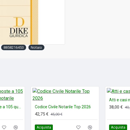
tutte le norme di i
pubblico;
la catalogazione d
all’argomento
tutte le novità norm
D.Lgs. 27 marzo 2026
dei capitali (ex D.L
8858216453
Notaio
capitali contenute ne
2026, n. 50, c.d. de
Atti e casi 
Quid Juris? Le risposte a 105 quesiti di interesse notarile
Codice Civile Notarile Top 2026
38,00 €
40,
42,75 €
45,00 €
Acquista
Acquista