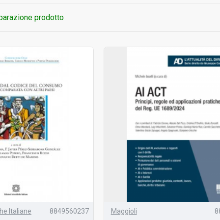
arazione prodotto
he Italiane
8849560237
Maggioli
8