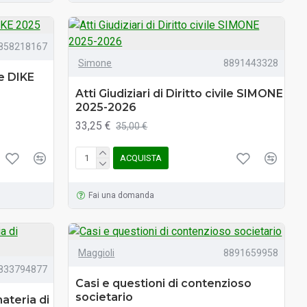
858218167
Simone
8891443328
le DIKE
Atti Giudiziari di Diritto civile SIMONE
2025-2026
33,25 €
35,00 €
ACQUISTA
Fai una domanda
Maggioli
8891659958
833794877
Casi e questioni di contenzioso
societario
ateria di