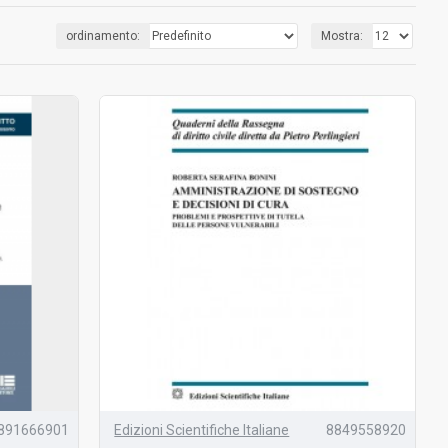
ordinamento:
Mostra:
891666901
Edizioni Scientifiche Italiane
8849558920