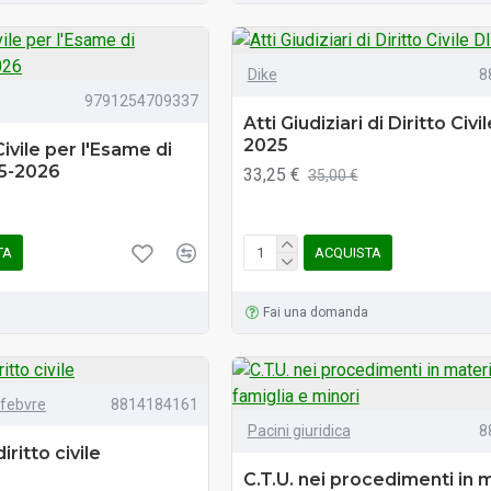
Dike
8
9791254709337
Atti Giudiziari di Diritto Civi
2025
 Civile per l'Esame di
5-2026
33,25 €
35,00 €
TA
ACQUISTA
Fai una domanda
efebvre
8814184161
Pacini giuridica
8
diritto civile
C.T.U. nei procedimenti in m