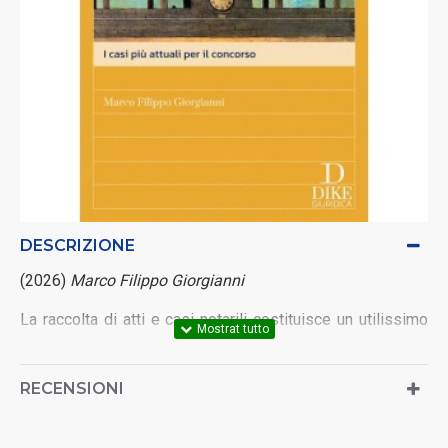
DESCRIZIONE
(2026)
Marco Filippo Giorgianni
La raccolta di atti e casi notarili costituisce un utilissimo
sussidio per lo studio degli argomenti più importanti nelle
imminenze delle prove del concorso notarile. Indica
RECENSIONI
sinteticamente i profili teorici degli istituti trattati, per
agevolare una loro più immediata memorizzazione.