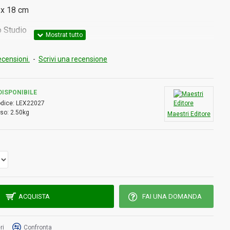
 x 18 cm
o Studio
ecensioni.
-
Scrivi una recensione
SONO REALIZZATE CON MATERIALI DI PRESTIGIO.
X - ANGOLARI COLORE ORO - DOPPIO NASTRINO
DISPONIBILE
LI IN TINTA CON IL COLORE DELL' AGENDA - RIFINITE A
dice:
LEX22027
so:
2.50kg
Maestri Editore
ACQUISTA
FAI UNA DOMANDA
ri
Confronta