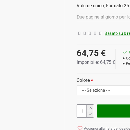
Volume unico, Formato 25
Due pagine al giorno per l
Basato su 0 r
LE AGENDE LEGALI LEX 
64,75 €
COPERTINE IN SKIVERTE
TERMOSALDATO - CAPITEL
Co
Imponibile: 64,75 €
Pe
MANO
Colore
* Prodotto con iva
Aggiungi alla lista dei deside