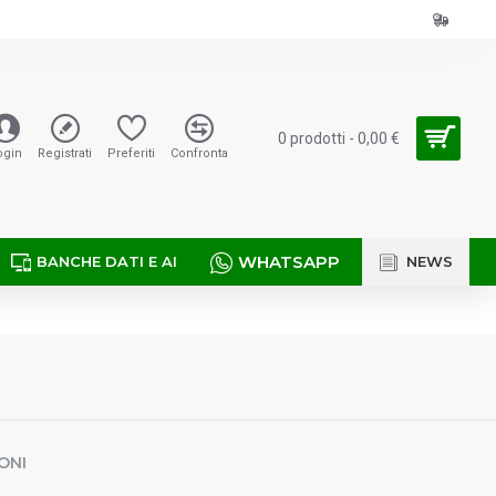
0 prodotti - 0,00 €
ogin
Registrati
Preferiti
Confronta
WHATSAPP
BANCHE DATI E AI
NEWS
ONI